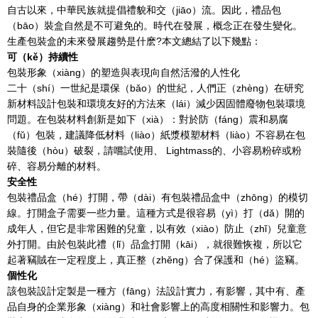
自古以來，中華民族就提倡禮貌和交（jiāo）流。因此，禮品包
（bāo）裝盒自然是不可避免的。時代在發展，概念正在發生變化。
生產包裝盒的未來發展趨勢是什麽?本文總結了以下幾點：
可（kě）持續性
包裝形象（xiàng）的塑造與表現向自然活潑的人性化
二十（shí）一世紀是環保（bǎo）的世紀，人們正（zhèng）在研究
新材料設計包裝和環境友好的方法來（lái）減少因固體廢物包裝環境
問題。在包裝材料創新是如下（xià）：對於防（fáng）震和易腐
（fǔ）包裝，建議降低材料（liào）紙漿模塑材料（liào）不容易在包
裝隨後（hòu）破裂，請嚐試使用、 Lightmass的、小容易粉碎或粉
碎、容易分離的材料。
安全性
包裝禮品盒（hé）打開，帶（dài）有包裝禮品盒中（zhōng）的模切
線。打開盒子需要一些力量。這種方式是很容易（yì）打（dǎ）開的
成年人，但它是非常困難的兒童，以有效（xiào）防止（zhǐ）兒童意
外打開。由於包裝此禮（lǐ）品盒打開（kāi），就很難恢複，所以它
起著竊賊在一定程度上，真正整（zhěng）合了保護和（hé）盜竊。
個性化
該包裝設計定製是一種方（fāng）法設計實力，有影響，其中有、產
品自身的企業形象（xiàng）和社會影響上的高度相關性和影響力。包