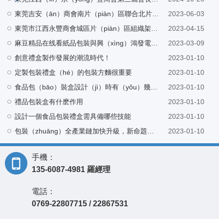
東莞吉安（ān）商會南片（piàn）區聯合北片區走訪東莞市長（zhǎng）印紙品（pǐn）包裝（zhuāng）有限公司
2023-06-03
東莞市江西永豐商會城區片（piàn）區組織架構會議在東莞市長（zhǎng）印紙品包裝有限公司營（yíng）銷（xiāo）中心召開
2023-04-15
麻豆精品在线看紙品包裝與興（xìng）鴻發電子（zǐ）科技有限公（gōng）司建立友好（hǎo）合作
2023-03-09
創意禮盒製作發展的潮流時代！
2023-01-10
定製包裝禮盒（hé）的包裝方麵很重要
2023-01-10
食品包（bāo）裝盒設計（jì）時有（yǒu）幾個重要元素
2023-01-10
禮品包裝盒有什麽作用
2023-01-10
設計一個食品包裝禮盒需具備哪些技能
2023-01-10
包裝（zhuāng）全產業鏈加快升級，新命題帶（dài）來新挑戰
2023-01-10
手機：
135-6087-4981 羅經理
電話：
0769-22807715 / 22867531