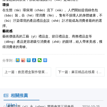
環保
在生態（tài）環保潮（cháo）流下（xià）。人們開始提倡綠色包
（bāo）裝，合（hé）理消費（fèi）。隻有不損壞人的身體健康，不
（bú）汙染環境的產品禮品盒設（shè）計才能成為消費者最終的選
擇。
藝術感
藝術價值高的工藝（yì）禮品盒、節日禮品盒、商務禮品盒等
（děng）產品更容易吸引消費者（zhě）的眼球，給人帶來美感，獲
得消費者的青睞。
分享到：
上一篇
：創意禮盒製作發展的潮流時代！
下一篇
：麻豆精品在线看（yìn）紙（zhǐ）品包裝與（yǔ）興鴻發電子科技有限（xiàn）公司（sī）建立友好合作
相關推薦
（jiàn）
東莞江西（xī）永（yǒng）豐商會第三屆會長候選人巫會長（zhǎng）帶隊蒞臨麻豆精品在线看工廠指（zhǐ）導（dǎo）
2024-10-25