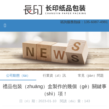
谘詢服務熱線：135-6087-4981
公司動態（tài）
行業資（zī）訊
常見（jiàn）問題
禮品包裝（zhuāng）盒製作的幾個（gè）關鍵事
（shì）項！
日（rì）期：2023-01-10
閱讀（dú）量：
143