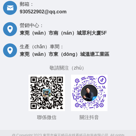
郵箱：
930522902@qq.com
營銷中心：
東莞（wǎn）市南（nán）城眾利大廈5F
生產（chǎn）車間：
東莞（wǎn）市東（dōng）城溫塘工業區
敬請關注（zhù）
聯係微信
關注抖音
@ Copyright 2023 東莞市麻豆精品在线看紙品包裝有限公司. All rights