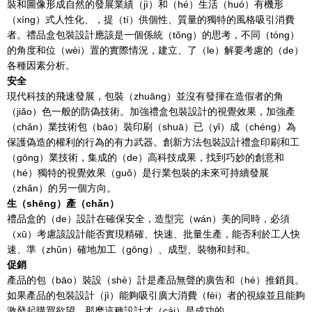
裝和圖像形成自然的發展業績（jì）和（hé）生活（huó）有機形
（xíng）式人性化、，提（tí）供個性、質量的獨特的風格吸引消費
者。禮品盒包裝設計應該是一個係統（tǒng）的思考，不同（tóng）
的角度和位（wèi）置的實際情況，建立、了（le）解要考慮的（de）
各種因素分析。
安全
現代科技的飛速發展，包裝（zhuāng）並沒有發揮在造假者的角
（jiǎo）色一般的防偽技術。加強禮盒包裝設計的視覺效果，加強產
（chǎn）業技術包（bāo）裝印刷（shuā）已（yǐ）成（chéng）為
保護偽造的權利的行為的有力武器。創新方法包裝設計禮盒印刷和工
（gōng）業技術，集成的（de）高科技成果，找到巧妙的創意和
（hé）獨特的視覺效果（guǒ）是行業包裝的未來可持續發展
（zhǎn）的另一個方向。
生（shēng）產（chǎn）
禮品盒的（de）設計在確保安全，造型完（wán）美的同時，必須
（xū）考慮該設計能否實現精確、快速、批量生產，能否利於工人快
速、準（zhǔn）確地加工（gōng）、成型、裝物和封和。
促銷
產品的包（bāo）裝設（shè）計是產品無聲的廣告和（hé）推銷員。
如果產品的包裝設計（jì）能夠吸引廣大消費（fèi）者的視線並且能夠
激發起購買欲望，那麽這種設計才（cái）是成功的。