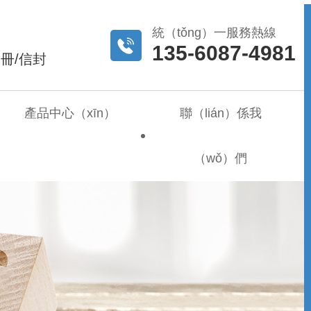
統（tǒng）一服務熱線
135-6087-4981
本冊/信封
產品中心（xīn）
聯（lián）係我
（wǒ）們