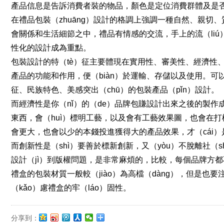
產品信息是告訴消費者裝的物品，顏色是定位消費群體及是否節日
在禮品包裝（zhuāng）設計的格調上強調一種自然、親切
會關係和生活細節之中，禮品有情感的交流，手上的流（liú
性化的設計成為重點。
包裝設計的特（tè）征主要體現在實用性、審美性、經濟性、
產品的功能和作用，便（biàn）於運輸、存儲以及使用。可
征、民族特色、美感突出（chū）的包裝產品（pǐn）設計。
而經濟性是你（nǐ）的（de）品牌包賺設計出來之後的製作成本
東西，會（huì）標明工藝，以及會有工藝效果圖，也會在打樣之
會更大，也會以少的本錢投進獲得大的產品效果，才（cái）
而創新性是（shì）要善於標新創新，又（yòu）不脫離社
設計（jì）到版權問題，是非常麻煩的，比較，每個品牌方
禮盒的包裝材質一般較（jiào）為高檔（dàng），但是
（kǎo）慮禮盒的牢（láo）固性。
分享到：