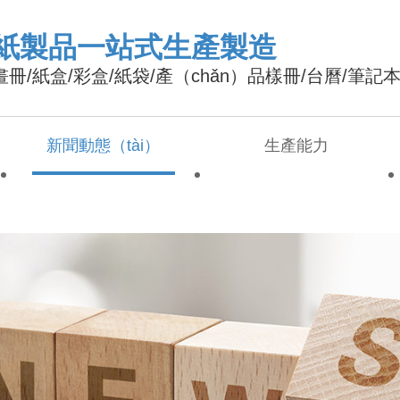
紙製品一站式生產製造
畫冊/紙盒/彩盒/紙袋/產（chǎn）品樣冊/台曆/筆記
新聞動態（tài）
生產能力