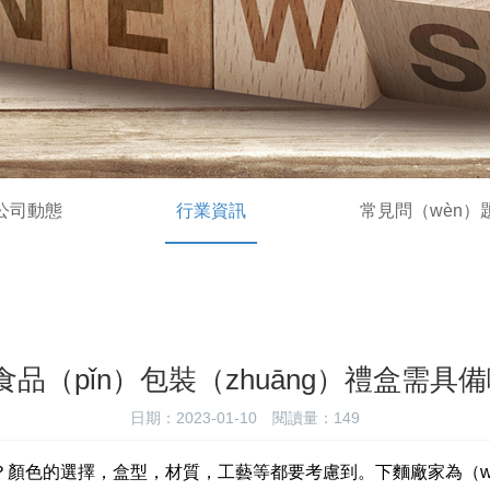
公司動態
行業資訊
常見問（wèn）
食品（pǐn）包裝（zhuāng）禮盒需具備
日期：2023-01-10
閱讀量：
149
能？顏色的選擇，盒型，材質，工藝等都要考慮到。下麵廠家為（w