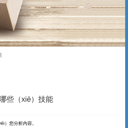
題
哪些（xiē）技能
éi）您分析內容。