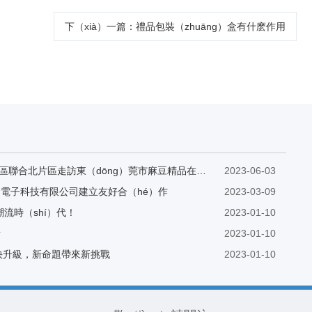
下（xià）一篇
：禮品包裝（zhuāng）盒有什麽作用
東（dōng）莞吉（jí）安商會南片區聯合北片區走訪東（dōng）莞市麻豆精品在线看紙品包裝有限公司
2023-06-03
電子科技有限公司建立友好合（hé）作
2023-03-09
潮流時（shí）代！
2023-01-10
素
2023-01-10
）快升級，新命題帶來新挑戰
2023-01-10