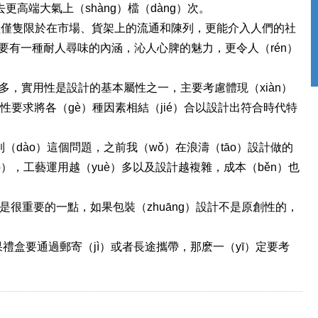
高端大氣上（shàng）檔（dàng）次。
不僅僅隻限於在市場、貨架上的流通和陳列，更能介入人們的社
需要有一種耐人尋味的內涵，沁人心脾的魅力，更令人（rén）
多，實用性是設計的基本屬性之一，主要考慮體現（xiàn）
性要求將各（gè）種因素相結（jié）合以設計出符合時代特
到（dào）這個問題，之前我（wǒ）在浪濤（tāo）設計做的
o），工藝運用越（yuè）多以及設計越複雜，成本（běn）也
是很重要的一點，如果包裝（zhuāng）設計不是原創性的，
禮盒要通過郵寄（jì）或者長途攜帶，那麽一（yī）定要考