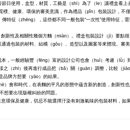
使用，盒型，材質，工藝是（shì）為了（le）讓禮盒看上去更
、質樸、健康、環保的審美意識，作為禮品（pǐn）包裝設計，
）傳特征（zhēng），這些都不同一般包裝“一次性”使用特征，
創新性及相關性幾個方麵（miàn）。禮盒包裝設計（jì）要點很
以通過包裝的材料、結構（gòu）、造型以及圖案等來體現。審美
，一般經驗豐（fēng）富的設計公司也會（huì）考慮（lǜ）
（zhī）後再進行成品把（bǎ）關（guān）調整，比較（jià
是品牌方想要（yào）的結果。
（shè）會和時代，在表麵的平凡的形態中蘊含新的創造，創新性也
都不想要出現版權糾紛的問題。
也要注意環保及健康，切忌不能選擇汙染有刺激氣味的包裝材料，如果