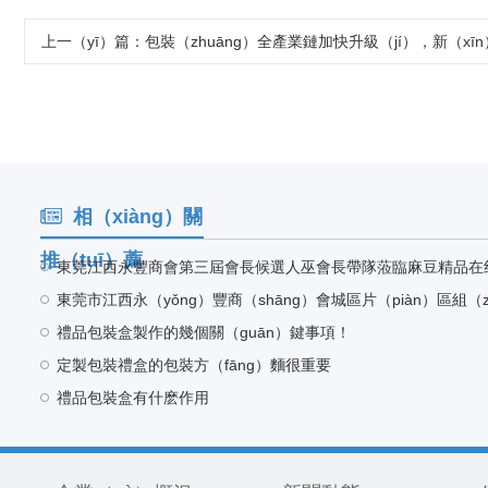
上一（yī）篇
：包裝（zhuāng）全產業鏈加快升級（jí），新（x
相（xiàng）關
推（tuī）薦
東莞江西永豐商會第三屆會長候選人巫會長帶隊蒞臨麻豆精品在
禮品包裝盒製作的幾個關（guān）鍵事項！
定製包裝禮盒的包裝方（fāng）麵很重要
禮品包裝盒有什麽作用