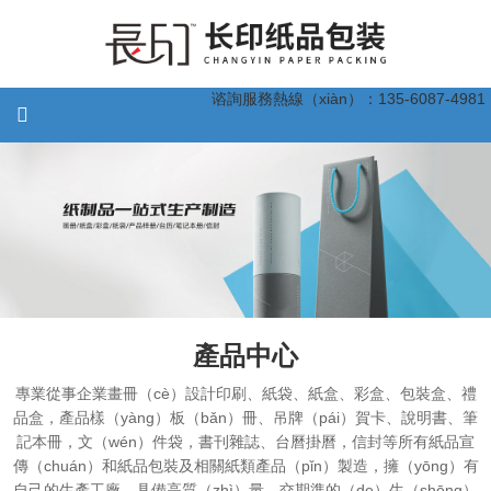
谘詢服務熱線（xiàn）：135-6087-4981
產品中心
專業從事企業畫冊（cè）設計印刷、紙袋、紙盒、彩盒、包裝盒、禮
品盒，產品樣（yàng）板（bǎn）冊、吊牌（pái）賀卡、說明書、筆
記本冊，文（wén）件袋，書刊雜誌、台曆掛曆，信封等所有紙品宣
傳（chuán）和紙品包裝及相關紙類產品（pǐn）製造，擁（yōng）有
自己的生產工廠，具備高質（zhì）量、交期準的（de）生（shēng）