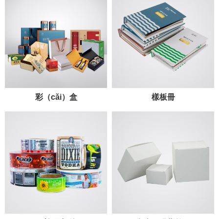
彩（cǎi）盒
樣板冊