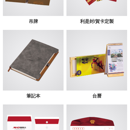
吊牌
利是封/賀卡定製
筆記本
台曆