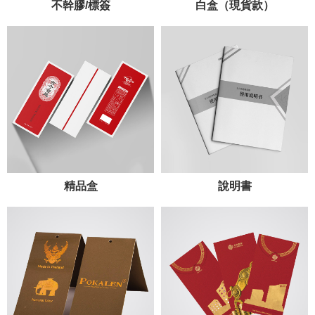
不幹膠/標簽
白盒（現貨款）
精品盒
說明書