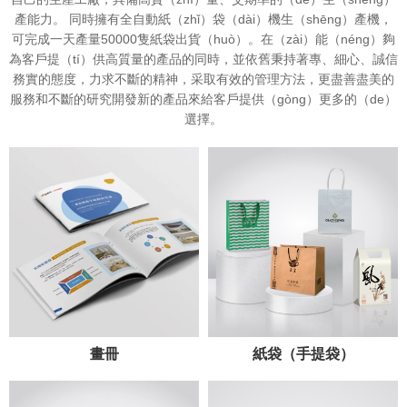
產能力。 同時擁有全自動紙（zhǐ）袋（dài）機生（shēng）產機，
可完成一天產量50000隻紙袋出貨（huò）。在（zài）能（néng）夠
為客戶提（tí）供高質量的產品的同時，並依舊秉持著專、細心、誠信
務實的態度，力求不斷的精神，采取有效的管理方法，更盡善盡美的
服務和不斷的研究開發新的產品來給客戶提供（gòng）更多的（de）
選擇。
畫冊
紙袋（手提袋）