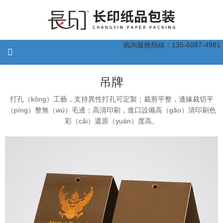
谘詢服務熱線：135-6087-4981
吊牌
打孔（kǒng）工藝，支持異性打孔可定製；裁剪平整，邊緣裁切平
（píng）整無（wú）毛邊；高清印刷，進口設備高（gāo）清印刷色
彩（cǎi）還原（yuán）度高。