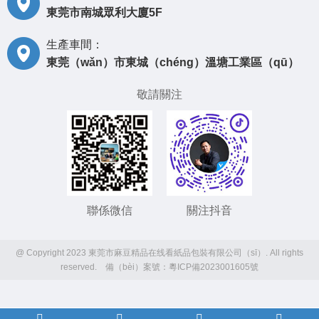
東莞市南城眾利大廈5F
生產車間：
東莞（wǎn）市東城（chéng）溫塘工業區（qū）
敬請關注
聯係微信
關注抖音
@ Copyright 2023 東莞市麻豆精品在线看紙品包裝有限公司（sī）. All rights
reserved. 備（bèi）案號：
粵ICP備2023001605號