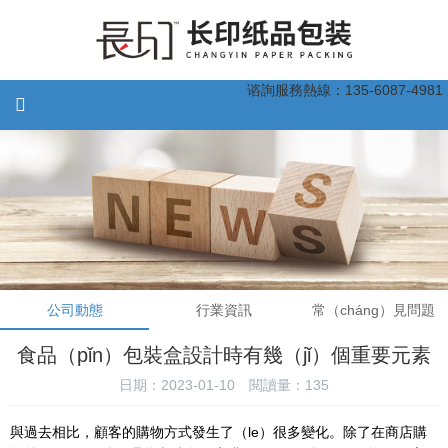
谘詢服務熱線：135-6087-4981
公司動態
行業資訊
常（cháng）見問題
食品（pǐn）包裝盒設計時有幾（jǐ）個重要元素
日期：2023-01-10
閱讀量：
135
與過去相比，顧客的購物方式發生了（le）很多變化。除了在商店購