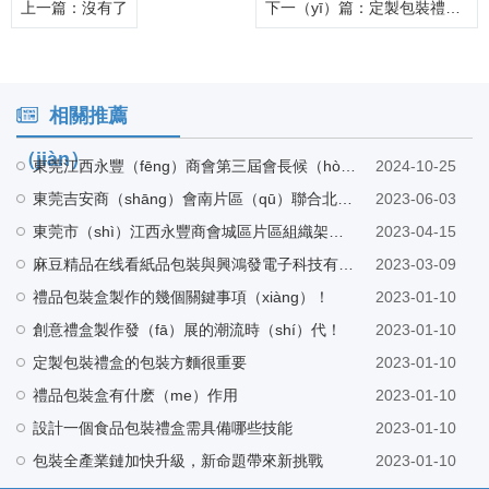
上一篇
：沒有了
下一（yī）篇
：定製包裝禮盒的包（bāo）裝方麵很重要
相關推薦
（jiàn）
東莞江西永豐（fēng）商會第三屆會長候（hòu）選人巫會長帶隊蒞臨（lín）麻豆精品在线看工廠指（zhǐ）導
2024-10-25
東莞吉安商（shāng）會南片區（qū）聯合北片區走訪東莞市麻豆精品在线看紙（zhǐ）品包裝有限公司
2023-06-03
東莞市（shì）江西永豐商會城區片區組織架構（gòu）會（huì）議在東莞市（shì）麻豆精品在线看紙（zhǐ）品包（bāo）裝有限公司營銷中（zhōng）心召開
2023-04-15
麻豆精品在线看紙品包裝與興鴻發電子科技有限公司（sī）建立（lì）友好合作
2023-03-09
禮品包裝盒製作的幾個關鍵事項（xiàng）！
2023-01-10
創意禮盒製作發（fā）展的潮流時（shí）代！
2023-01-10
定製包裝禮盒的包裝方麵很重要
2023-01-10
禮品包裝盒有什麽（me）作用
2023-01-10
設計一個食品包裝禮盒需具備哪些技能
2023-01-10
包裝全產業鏈加快升級，新命題帶來新挑戰
2023-01-10