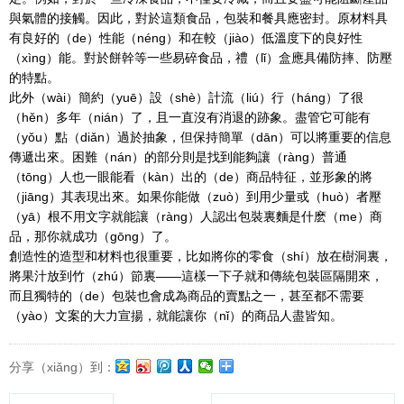
與氣體的接觸。因此，對於這類食品，包裝和餐具應密封。原材料具
有良好的（de）性能（néng）和在較（jiào）低溫度下的良好性
（xìng）能。對於餅幹等一些易碎食品，禮（lǐ）盒應具備防摔、防壓
的特點。
此外（wài）簡約（yuē）設（shè）計流（liú）行（háng）了很
（hěn）多年（nián）了，且一直沒有消退的跡象。盡管它可能有
（yǒu）點（diǎn）過於抽象，但保持簡單（dān）可以將重要的信息
傳遞出來。困難（nán）的部分則是找到能夠讓（ràng）普通
（tōng）人也一眼能看（kàn）出的（de）商品特征，並形象的將
（jiāng）其表現出來。如果你能做（zuò）到用少量或（huò）者壓
（yā）根不用文字就能讓（ràng）人認出包裝裏麵是什麽（me）商
品，那你就成功（gōng）了。
創造性的造型和材料也很重要，比如將你的零食（shí）放在樹洞裏，
將果汁放到竹（zhú）節裏——這樣一下子就和傳統包裝區隔開來，
而且獨特的（de）包裝也會成為商品的賣點之一，甚至都不需要
（yào）文案的大力宣揚，就能讓你（nǐ）的商品人盡皆知。
分享（xiǎng）到：