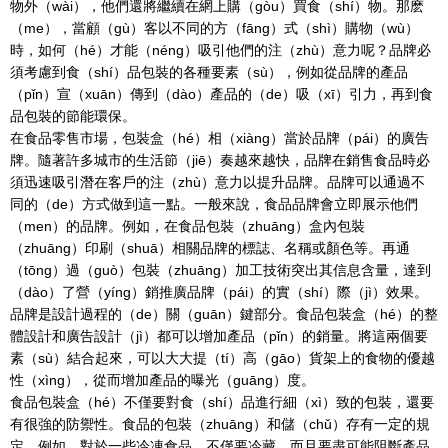
物外（wài），他們還將繼續在網上購（gòu）買食（shí）物。那麽
（me），當顧（gù）客以不同的方（fāng）式（shì）購物（wù）
時，如何（hé）才能（néng）吸引他們的注（zhù）意力呢？品牌必
須考慮到食（shí）品包裝的各種要素（sù），例如從品牌的產品
（pǐn）宣（xuān）傳到（dào）產品的（de）吸（xī）引力，再到食
品包裝的節能環保。
在食品零售市場，包裝盒（hé）相（xiàng）當於品牌（pái）的廣告
牌。隨著許多城市的生活節（jiē）奏越來越快，品牌在銷售食品時必
須迅速吸引潛在客戶的注（zhù）意力以提升品牌。品牌可以通過不
同的（de）方式做到這一點。一般來說，食品品牌會立即展示他們
（men）的品牌。例如，在食品包裝（zhuāng）盒內包裝
（zhuāng）印刷（shuā）相關品牌的標誌、名稱或顏色等。再通
（tōng）過（guò）包裝（zhuāng）加工技術突出其信息含量，達到
（dào）了營（yíng）銷推廣品牌（pái）的實（shí）際（jì）效果。
品牌是設計過程的（de）關（guān）鍵部分。食品包裝盒（hé）的整
體設計和廣告設計（jì）都可以增加產品（pǐn）的銷量。將這兩個要
素（sù）結合起來，可以大大提（tí）高（gāo）貨架上的食物的優越
性（xìng），從而增加產品的曝光（guāng）度。
食品包裝盒（hé）不僅要對食（shí）品進行細（xì）致的包裝，還要
有很強的防禦性。食品的包裝（zhuāng）和儲（chǔ）存有一定的規
定。例如，對於一些冷凍食品，不僅要冷藏，而且要盡可能阻斷產品