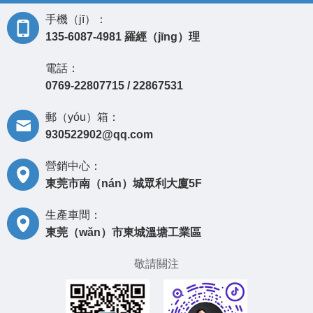
手機（jī）：
135-6087-4981 羅經（jīng）理
電話：
0769-22807715 / 22867531
郵（yóu）箱：
930522902@qq.com
營銷中心：
東莞市南（nán）城眾利大廈5F
生產車間：
東莞（wǎn）市東城溫塘工業區
敬請關注