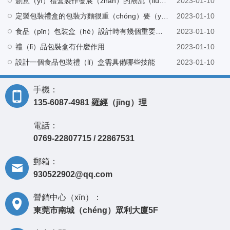
創意（yì）禮盒製作發展（zhǎn）的潮流（liú）時代（dài）！
2023-01-10
定製包裝禮盒的包裝方麵很重（chóng）要（yào）
2023-01-10
食品（pǐn）包裝盒（hé）設計時有幾個重要元（yuán）素
2023-01-10
禮（lǐ）品包裝盒有什麽作用
2023-01-10
設計一個食品包裝禮（lǐ）盒需具備哪些技能
2023-01-10
手機：
135-6087-4981 羅經（jīng）理
電話：
0769-22807715 / 22867531
郵箱：
930522902@qq.com
營銷中心（xīn）：
東莞市南城（chéng）眾利大廈5F