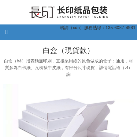
谘詢（xún）服務熱線：135-6087-4981
白盒（現貨款）
白盒（hé）指表麵無印刷，直接采用紙的原色做成的盒子；通用，材
質多為白卡紙、瓦楞裱牛皮紙，有部分尺寸現貨，詳情電話谘（zī）
詢