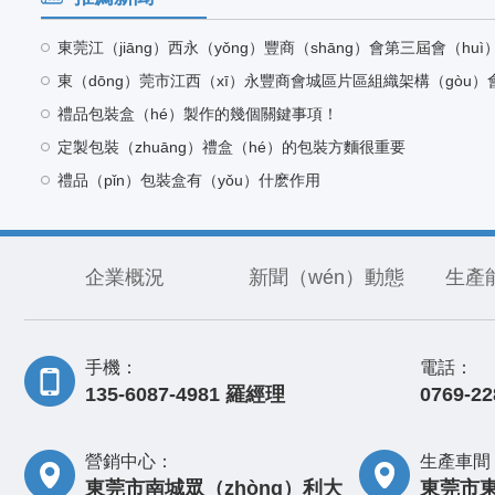
禮品包裝盒（hé）製作的幾個關鍵事項！
定製包裝（zhuāng）禮盒（hé）的包裝方麵很重要
禮品（pǐn）包裝盒有（yǒu）什麽作用
企業概況
新聞（wén）動態
生產能
手機：
電話：
135-6087-4981 羅經理
0769-22
營銷中心：
生產車間
東莞市南城眾（zhòng）利大
東莞市