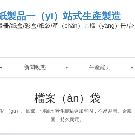
紙製品一（yī）站式生產製造
畫冊/紙盒/彩盒/紙袋/產（chǎn）品樣（yàng）冊/台
新聞動態
生產能力
檔案（àn）袋
）牢固（gù）。底部、側麵水溶性膠粘更加牢固，不易裂開。金屬（
固，持久耐用。