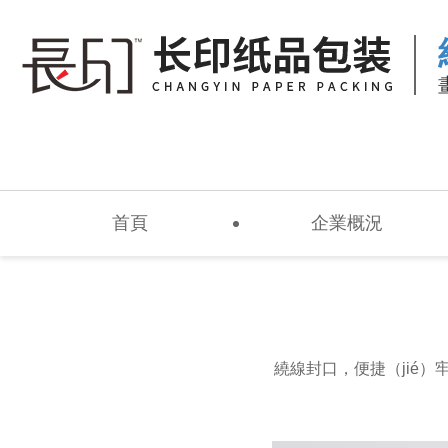
首頁
企業概況
繞線封口，便捷（jié