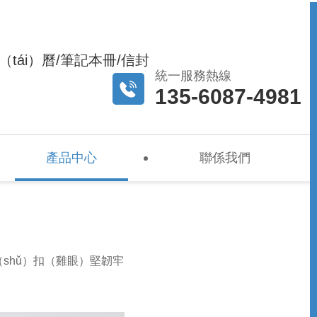
（tái）曆/筆記本冊/信封
統一服務熱線
135-6087-4981
產品中心
聯係我們
shǔ）扣（雞眼）堅韌牢