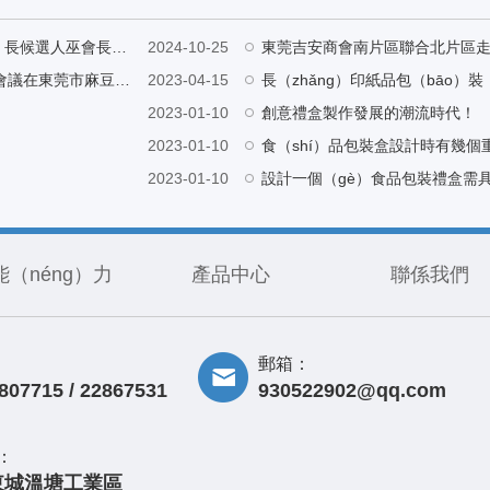
東莞江（jiāng）西永（yǒng）豐商（shāng）會第三屆會（huì）長候選人巫會長帶隊蒞臨麻豆精品在线看（yìn）工廠（chǎng）指導
2024-10-25
東莞吉安商會南片區聯合北片區走
東（dōng）莞市江西（xī）永豐商會城區片區組織架構（gòu）會議在東莞市麻豆精品在线看紙品包裝有限公司營銷中（zhōng）心召開
2023-04-15
2023-01-10
創意禮盒製作發展的潮流時代！
2023-01-10
食（shí）品包裝盒設計時有幾個
2023-01-10
設計一個（gè）食品包裝禮盒需
（néng）力
產品中心
聯係我們
郵箱：
807715 / 22867531
930522902@qq.com
：
東城溫塘工業區