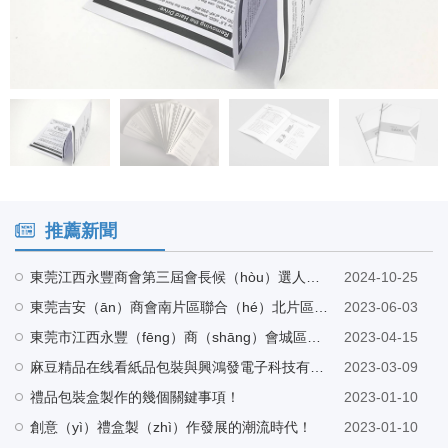
推薦新聞
東莞江西永豐商會第三屆會長候（hòu）選人巫會長帶隊蒞臨麻豆精品在线看工廠指導（dǎo）
2024-10-25
東莞吉安（ān）商會南片區聯合（hé）北片區走訪東莞（wǎn）市麻豆精品在线看紙品包（bāo）裝有限公司
2023-06-03
東莞市江西永豐（fēng）商（shāng）會城區片區組織架構會議在東莞（wǎn）市麻豆精品在线看紙品包裝有限公司營銷（xiāo）中心召開
2023-04-15
麻豆精品在线看紙品包裝與興鴻發電子科技有限公司（sī）建立友好合作（zuò）
2023-03-09
禮品包裝盒製作的幾個關鍵事項！
2023-01-10
創意（yì）禮盒製（zhì）作發展的潮流時代！
2023-01-10