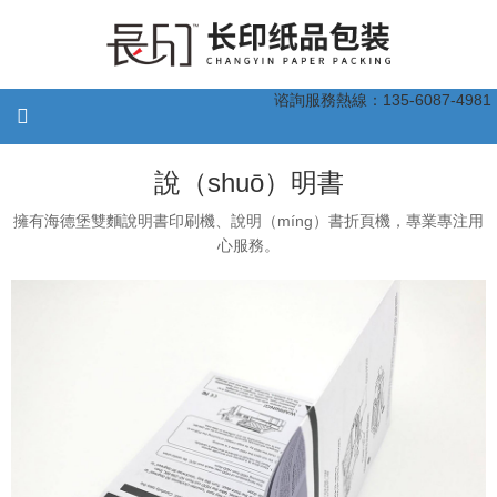
谘詢服務熱線：135-6087-4981
說（shuō）明書
擁有海德堡雙麵說明書印刷機、說明（míng）書折頁機，專業專注用
心服務。