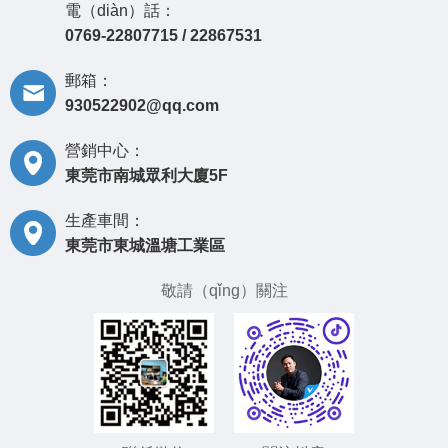
電（diàn）話：
0769-22807715 / 22867531
郵箱：
930522902@qq.com
營銷中心：
東莞市南城眾利大廈5F
生產車間：
東莞市東城溫塘工業區
敬請（qǐng）關注