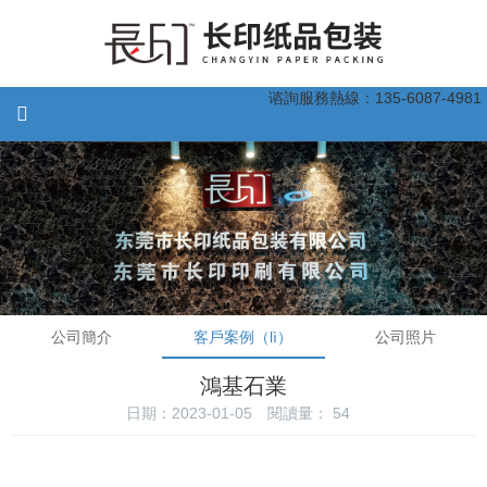
谘詢服務熱線：135-6087-4981
公司簡介
客戶案例（lì）
公司照片
鴻基石業
日期：2023-01-05
閱讀量：
54