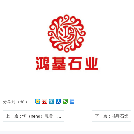
分享到（dào）：
上一篇
：恒（héng）麗雲（yún）石
下一篇
：鴻興石業