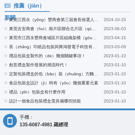
推薦（jiàn）
新聞
東莞江西永（yǒng）豐商會第三屆會長候選人巫會長帶隊蒞臨麻豆精品在线看工廠指導
2024-10-25
東莞吉安商會（huì）南片區聯合北片區（qū）走訪東莞市麻豆精品在线看紙品包裝有限公（gōng）司
2023-06-03
東莞市江西永豐商會城區片區組織架構（gòu）會（huì）議在東莞市麻豆精品在线看紙品包裝有限公司營銷中心召開
2023-04-15
長（zhǎng）印紙品包裝與興鴻發電子科技有限公司建立友好合作（zuò）
2023-03-09
禮品包裝盒製作的（de）幾個關鍵事項！
2023-01-10
創意禮盒製作發展的潮流時代！
2023-01-10
定製包裝禮盒的包（bāo）裝（zhuāng）方麵很重要（yào）
2023-01-10
食品包裝盒設計（jì）時有（yǒu）幾個重要元素
2023-01-10
禮品（pǐn）包裝盒有什麽作用
2023-01-10
設計一個食品包裝禮盒需具備哪些技能
2023-01-10
手機：
135-6087-4981 羅經理