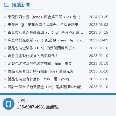
推薦新聞
東莞江西永豐（fēng）商會第三屆（jiè）會（huì）長候選人巫會長（zhǎng）帶隊蒞臨麻豆精品在线看工廠指導
2024-10-25
東莞吉（jí）安商會南片區聯合北片區走訪東莞市長（zhǎng）印紙品包裝有限公司
2023-06-03
東莞市江西永豐商會城（chéng）區片區組織架構會（huì）議（yì）在東莞市麻豆精品在线看紙品包裝有限公司（sī）營銷中心召開
2023-04-15
麻豆精品在线看（yìn）紙品包（bāo）裝（zhuāng）與興鴻發電子科（kē）技有限公司建（jiàn）立友好合作
2023-03-09
禮品包裝盒製作（zuò）的幾個關鍵事項！
2023-01-10
創意禮盒製作發展的潮流時代！
2023-01-10
定製包裝禮盒的包裝方麵很（hěn）重要
2023-01-10
食品包裝盒設計時有幾個（gè）重要元素
2023-01-10
禮品包裝盒有什麽作（zuò）用（yòng）
2023-01-10
設計一個食品包裝禮盒（hé）需具備哪些技能
2023-01-10
手機：
135-6087-4981 羅經理