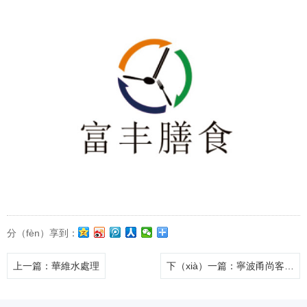
分（fèn）享到：
上一篇
：華維水處理
下（xià）一篇
：寧波甬尚客餐（cān）飲