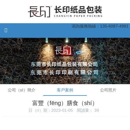
谘詢服務熱線：135-6087-4981
公司（sī）簡介
客戶案例
公司照片
富豐（fēng）膳食（shí）
日（rì）期：2023-01-05
閱讀量：
39