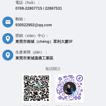
電話（huà）：
0769-22807715 / 22867531
郵箱：
930522902@qq.com
營銷（xiāo）中心：
東莞市南城（chéng）眾利大廈5F
生產車間（jiān）：
東莞市東城溫塘工業區
敬請關注