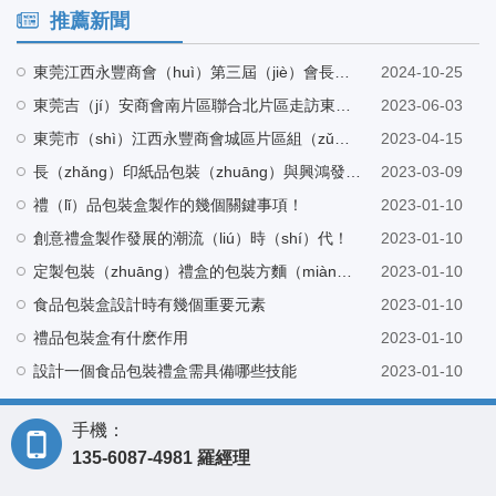
推薦新聞
東莞江西永豐商會（huì）第三屆（jiè）會長（zhǎng）候選人巫會長帶隊蒞臨麻豆精品在线看工廠指導
2024-10-25
東莞吉（jí）安商會南片區聯合北片區走訪東莞市麻豆精品在线看紙品（pǐn）包裝有限公司
2023-06-03
東莞市（shì）江西永豐商會城區片區組（zǔ）織架構會議在東莞市麻豆精品在线看紙品（pǐn）包裝有限公司營（yíng）銷中心召開
2023-04-15
長（zhǎng）印紙品包裝（zhuāng）與興鴻發電子（zǐ）科技有限公司建立友好（hǎo）合作
2023-03-09
禮（lǐ）品包裝盒製作的幾個關鍵事項！
2023-01-10
創意禮盒製作發展的潮流（liú）時（shí）代！
2023-01-10
定製包裝（zhuāng）禮盒的包裝方麵（miàn）很重要
2023-01-10
食品包裝盒設計時有幾個重要元素
2023-01-10
禮品包裝盒有什麽作用
2023-01-10
設計一個食品包裝禮盒需具備哪些技能
2023-01-10
手機：
135-6087-4981 羅經理