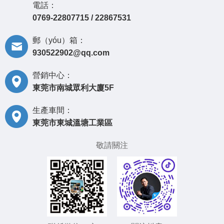
電話：
0769-22807715 / 22867531
郵（yóu）箱：
930522902@qq.com
營銷中心：
東莞市南城眾利大廈5F
生產車間：
東莞市東城溫塘工業區
敬請關注