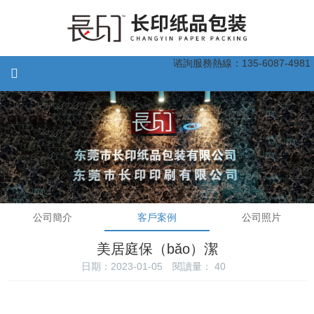
谘詢服務熱線：135-6087-4981
公司簡介
客戶案例
公司照片
美居庭保（bǎo）潔
日期：2023-01-05
閱讀量：
40