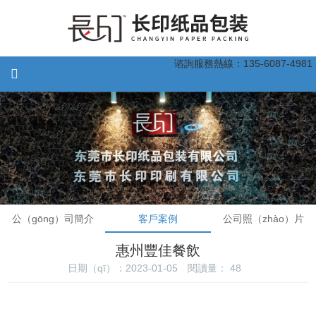
谘詢服務熱線：135-6087-4981
公（gōng）司簡介
客戶案例
公司照（zhào）片
惠州豐佳餐飲
日期（qī）：2023-01-05
閱讀量：
48