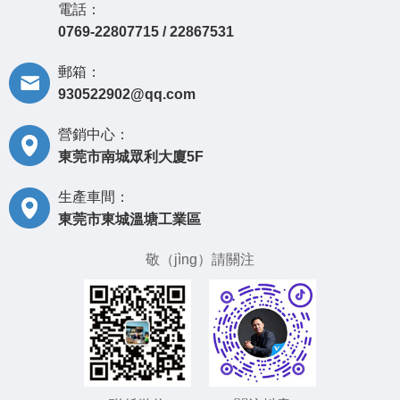
電話：
0769-22807715 / 22867531
郵箱：
930522902@qq.com
營銷中心：
東莞市南城眾利大廈5F
生產車間：
東莞市東城溫塘工業區
敬（jìng）請關注