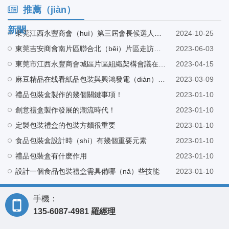
推薦（jiàn）
新聞
東莞江西永豐商會（huì）第三屆會長候選人巫會長帶隊蒞臨麻豆精品在线看工（gōng）廠指導（dǎo）
2024-10-25
東莞吉安商會南片區聯合北（běi）片區走訪東莞（wǎn）市（shì）麻豆精品在线看紙品包裝有限公司
2023-06-03
東莞市江西永豐商會城區片區組織架構會議在東（dōng）莞市麻豆精品在线看紙（zhǐ）品包裝有限公司營銷中（zhōng）心召開
2023-04-15
麻豆精品在线看紙品包裝與興鴻發電（diàn）子科技有限公司建立友好合作
2023-03-09
禮品包裝盒製作的幾個關鍵事項！
2023-01-10
創意禮盒製作發展的潮流時代！
2023-01-10
定製包裝禮盒的包裝方麵很重要
2023-01-10
食品包裝盒設計時（shí）有幾個重要元素
2023-01-10
禮品包裝盒有什麽作用
2023-01-10
設計一個食品包裝禮盒需具備哪（nǎ）些技能
2023-01-10
手機：
135-6087-4981 羅經理