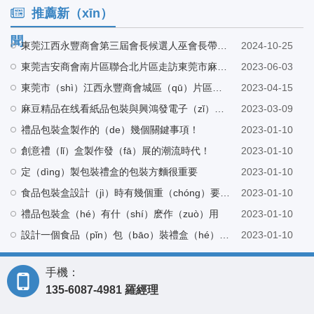
推薦新（xīn）
聞
東莞江西永豐商會第三屆會長候選人巫會長帶隊蒞（lì）臨麻豆精品在线看工廠指導
2024-10-25
東莞吉安商會南片區聯合北片區走訪東莞市麻豆精品在线看紙品包裝有限公司
2023-06-03
東莞市（shì）江西永豐商會城區（qū）片區組織（zhī）架構會議在東莞市長（zhǎng）印紙品包裝（zhuāng）有限（xiàn）公司營（yíng）銷中心召（zhào）開
2023-04-15
麻豆精品在线看紙品包裝與興鴻發電子（zǐ）科技有限公司建（jiàn）立友好合作
2023-03-09
禮品包裝盒製作的（de）幾個關鍵事項！
2023-01-10
創意禮（lǐ）盒製作發（fā）展的潮流時代！
2023-01-10
定（dìng）製包裝禮盒的包裝方麵很重要
2023-01-10
食品包裝盒設計（jì）時有幾個重（chóng）要元素
2023-01-10
禮品包裝盒（hé）有什（shí）麽作（zuò）用
2023-01-10
設計一個食品（pǐn）包（bāo）裝禮盒（hé）需具備哪些技能
2023-01-10
手機：
135-6087-4981 羅經理