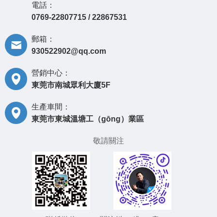
電話：
0769-22807715 / 22867531
郵箱：
930522902@qq.com
營銷中心：
東莞市南城眾利大廈5F
生產車間：
東莞市東城溫塘工（gōng）業區
敬請關注