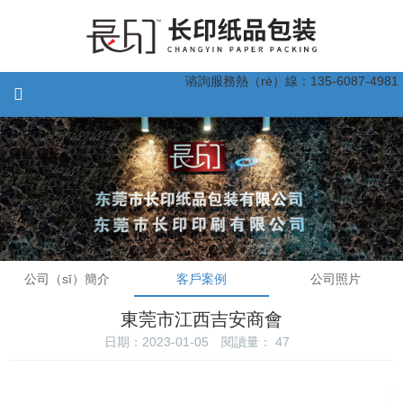
谘詢服務熱（rè）線：135-6087-4981
公司（sī）簡介
客戶案例
公司照片
東莞市江西吉安商會
日期：2023-01-05
閱讀量：
47