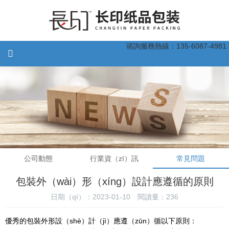
谘詢服務熱線：135-6087-4981
公司動態
行業資（zī）訊
常見問題
包裝外（wài）形（xíng）設計應遵循的原則
日期（qī）：2023-01-10
閱讀量：
236
優秀的包裝外形設（shè）計（jì）應遵（zūn）循以下原則：