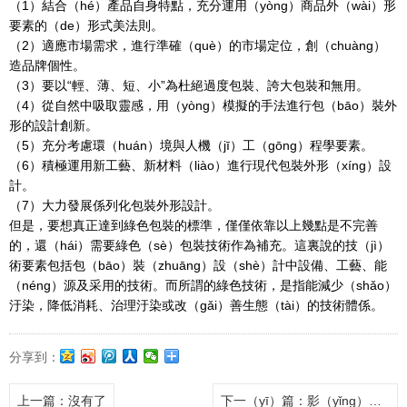
（1）結合（hé）產品自身特點，充分運用（yòng）商品外（wài）形
要素的（de）形式美法則。
（2）適應市場需求，進行準確（què）的市場定位，創（chuàng）
造品牌個性。
（3）要以“輕、薄、短、小”為杜絕過度包裝、誇大包裝和無用。
（4）從自然中吸取靈感，用（yòng）模擬的手法進行包（bāo）裝外
形的設計創新。
（5）充分考慮環（huán）境與人機（jī）工（gōng）程學要素。
（6）積極運用新工藝、新材料（liào）進行現代包裝外形（xíng）設
計。
（7）大力發展係列化包裝外形設計。
但是，要想真正達到綠色包裝的標準，僅僅依靠以上幾點是不完善
的，還（hái）需要綠色（sè）包裝技術作為補充。這裏說的技（jì）
術要素包括包（bāo）裝（zhuāng）設（shè）計中設備、工藝、能
（néng）源及采用的技術。而所謂的綠色技術，是指能減少（shǎo）
汙染，降低消耗、治理汙染或改（gǎi）善生態（tài）的技術體係。
分享到：
上一篇
：沒有了
下一（yī）篇
：影（yǐng）響印刷品質的因素（sù）有哪些？