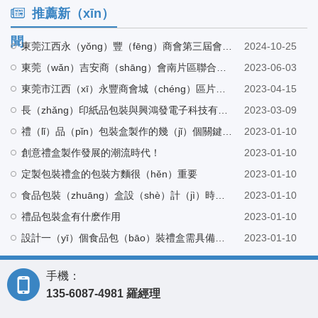
推薦新（xīn）
聞
東莞江西永（yǒng）豐（fēng）商會第三屆會長（zhǎng）候選人巫會長帶（dài）隊蒞臨麻豆精品在线看工廠指導
2024-10-25
東莞（wǎn）吉安商（shāng）會南片區聯合北片區走訪東莞市麻豆精品在线看紙品包裝有限公（gōng）司
2023-06-03
東莞市江西（xī）永豐商會城（chéng）區片（piàn）區組織架構（gòu）會議在東莞市（shì）麻豆精品在线看紙品包裝有限公司營銷中心召（zhào）開
2023-04-15
長（zhǎng）印紙品包裝與興鴻發電子科技有限（xiàn）公司建立友好合作（zuò）
2023-03-09
禮（lǐ）品（pǐn）包裝盒製作的幾（jǐ）個關鍵事（shì）項！
2023-01-10
創意禮盒製作發展的潮流時代！
2023-01-10
定製包裝禮盒的包裝方麵很（hěn）重要
2023-01-10
食品包裝（zhuāng）盒設（shè）計（jì）時（shí）有幾個重要（yào）元素
2023-01-10
禮品包裝盒有什麽作用
2023-01-10
設計一（yī）個食品包（bāo）裝禮盒需具備哪些技能
2023-01-10
手機：
135-6087-4981 羅經理