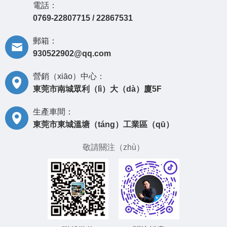
電話：
0769-22807715 / 22867531
郵箱：
930522902@qq.com
營銷（xiāo）中心：
東莞市南城眾利（lì）大（dà）廈5F
生產車間：
東莞市東城溫塘（táng）工業區（qū）
敬請關注（zhù）