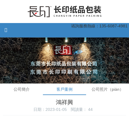
谘詢服務熱線：135-6087-4981
公司簡介
客戶案例
公司照片（piàn）
鴻祥興
日期：2023-01-05
閱讀量：
44