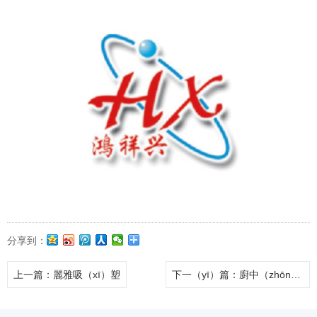
分享到：
上一篇
：麗雅吸（xī）塑
下一（yī）篇
：廚中（zhōng）鮮餐飲