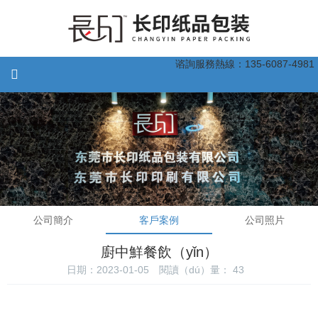
谘詢服務熱線：135-6087-4981
公司簡介
客戶案例
公司照片
廚中鮮餐飲（yǐn）
日期：2023-01-05
閱讀（dú）量：
43