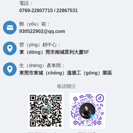
電話：
0769-22807715 / 22867531
郵（yóu）箱：
930522902@qq.com
營（yíng）銷中心：
東（dōng）莞市南城眾利大廈5F
生（shēng）產車間：
東莞市東城（chéng）溫塘工（gōng）業區
敬請關注