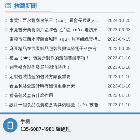
推薦新聞
東莞江西永豐商會第三（sān）屆會長候選人巫會（huì）長帶隊蒞臨麻豆精品在线看工廠指導
2024-10-25
東莞吉安商會南片區聯合北片區（qū）走訪東莞市長（zhǎng）印（yìn）紙品包裝有限公司
2023-06-03
東莞市江西永豐商會城區（qū）片區組織架構會（huì）議在東莞市麻豆精品在线看（yìn）紙品（pǐn）包裝有限公司營銷中心召（zhào）開
2023-04-15
麻豆精品在线看紙品包裝與興鴻發電子科技有限公司建（jiàn）立（lì）友好合作
2023-03-09
禮品（pǐn）包裝盒製作的幾個關鍵事項！
2023-01-10
創意禮盒製作發展的潮流時代！
2023-01-10
定製包裝禮盒的包裝方麵很重要
2023-01-10
食品包裝盒設計時有幾個重要元素
2023-01-10
禮品包裝盒有什麽作用
2023-01-10
設計一個食品包裝禮盒需具備哪些（xiē）技能
2023-01-10
手機：
135-6087-4981 羅經理