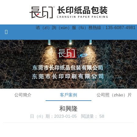
谘（zī）詢（xún）服（fú）務熱線：135-6087-4981
公司簡介
客戶案例
公司照（zhào）片
和興隆
日（rì）期：2023-01-05
閱讀量：
58