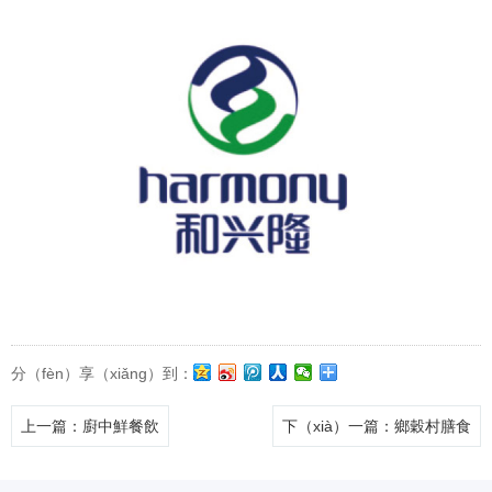
分（fèn）享（xiǎng）到：
上一篇
：廚中鮮餐飲
下（xià）一篇
：鄉穀村膳食