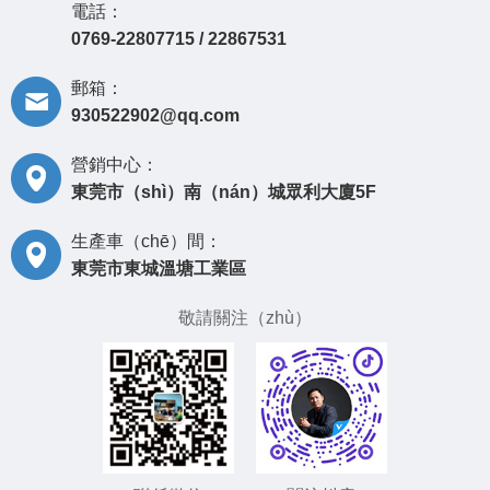
電話：
0769-22807715 / 22867531
郵箱：
930522902@qq.com
營銷中心：
東莞市（shì）南（nán）城眾利大廈5F
生產車（chē）間：
東莞市東城溫塘工業區
敬請關注（zhù）