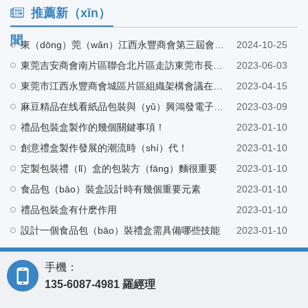
推薦新（xīn）
聞
東（dōng）莞（wǎn）江西永豐商會第三屆會長候選人巫會長帶隊（duì）蒞臨長（zhǎng）印（yìn）工廠指導
2024-10-25
東莞吉安商會南片區聯合北片區走訪東莞市長（zhǎng）印紙品包裝有限公（gōng）司
2023-06-03
東莞市江西永豐商會城區片區組織架構會議在東莞市麻豆精品在线看紙品（pǐn）包裝有（yǒu）限公司營銷中心召開
2023-04-15
麻豆精品在线看紙品包裝與（yǔ）興鴻發電子科技有限公司建立友好合（hé）作
2023-03-09
禮品包裝盒製作的幾個關鍵事項！
2023-01-10
創意禮盒製作發展的潮流時（shí）代！
2023-01-10
定製包裝禮（lǐ）盒的包裝方（fāng）麵很重要
2023-01-10
食品包（bāo）裝盒設計時有幾個重要元素
2023-01-10
禮品包裝盒有什麽作用
2023-01-10
設計一個食品包（bāo）裝禮盒需具備哪些技能
2023-01-10
手機：
135-6087-4981 羅經理